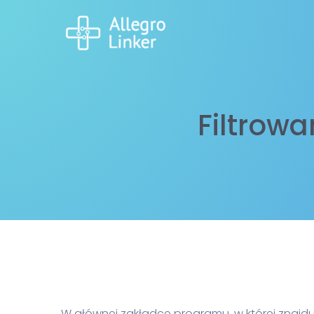
Filtrow
W głównej zakładce programu, w której znaj