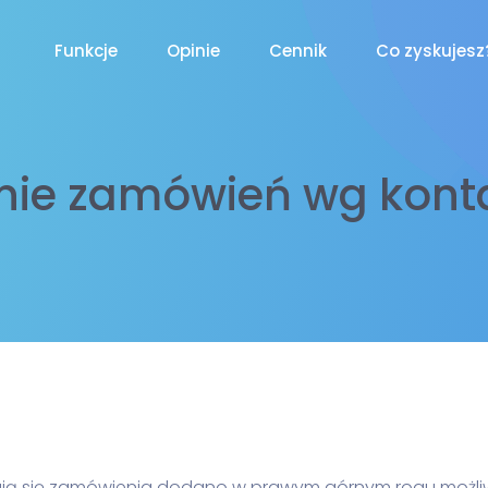
Funkcje
Opinie
Cennik
Co zyskujesz
anie zamówień wg konta
dują się zamówienia dodano w prawym górnym rogu możliw