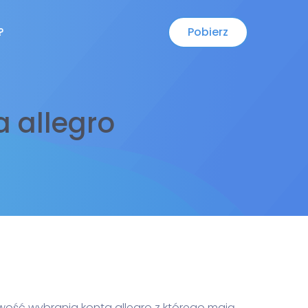
Pobierz
?
 allegro
ość wybrania konta allegro z którego mają