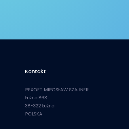
Kontakt
REXOFT MIROSŁAW SZAJNER
Łużna 868
38-322 Łużna
POLSKA