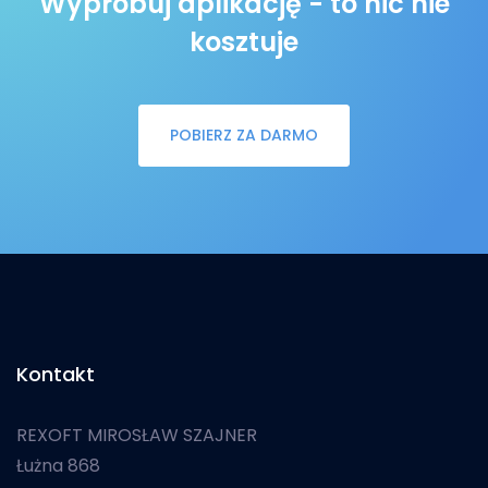
Wypróbuj aplikację - to nic nie
kosztuje
POBIERZ ZA DARMO
Kontakt
REXOFT MIROSŁAW SZAJNER
Łużna 868