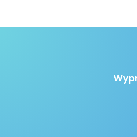
Wypró