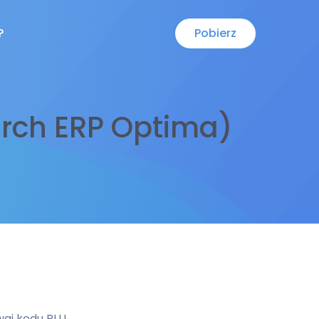
Pobierz
?
rch ERP Optima)
waj kodu PLU
.