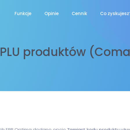
Funkcje
Opinie
Cennik
Co zyskujesz
PLU produktów (Coma
rch ERP Optima dodano opcję
Zamiast kodu produktu uży