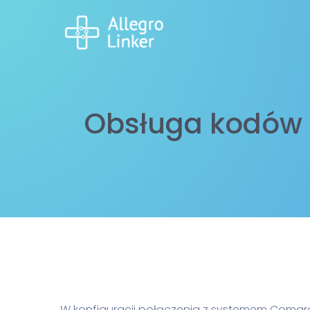
Obsługa kodów 
W konfiguracji połączenia z systemem Coma