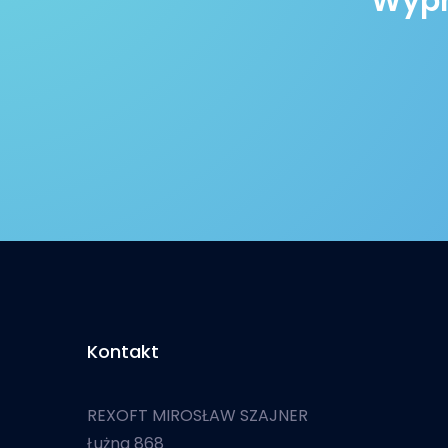
Wypró
Kontakt
REXOFT MIROSŁAW SZAJNER
Łużna 868