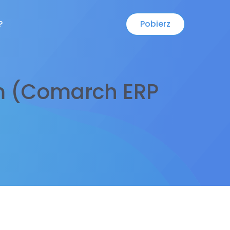
Pobierz
?
rm (Comarch ERP