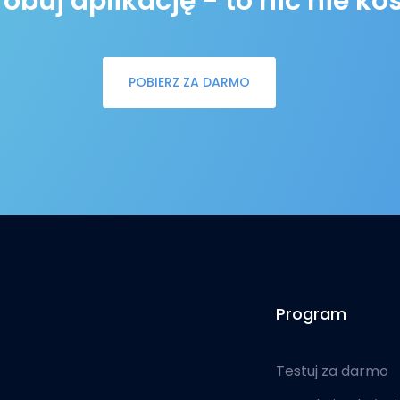
buj aplikację - to nic nie ko
POBIERZ ZA DARMO
Program
Testuj za darmo