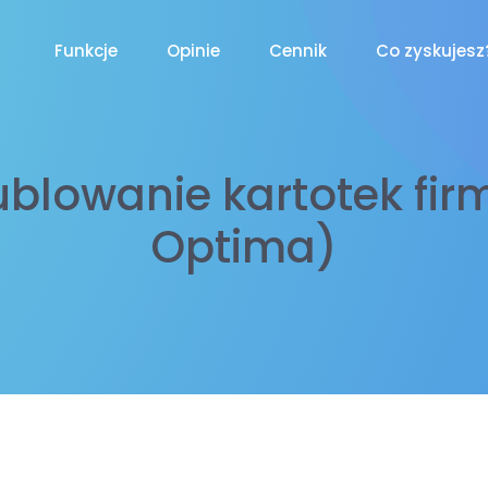
Funkcje
Opinie
Cennik
Co zyskujesz
blowanie kartotek fi
Optima)