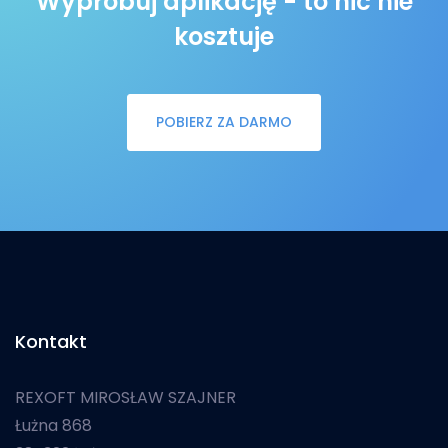
Wypróbuj aplikację - to nic nie
kosztuje
POBIERZ ZA DARMO
Kontakt
REXOFT MIROSŁAW SZAJNER
Łużna 868