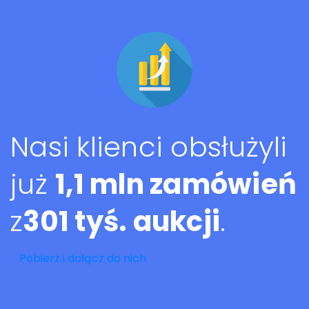
Nasi klienci obsłużyli
już
1,1 mln zamówień
z
301 tyś. aukcji
.
Pobierz i dołącz do nich