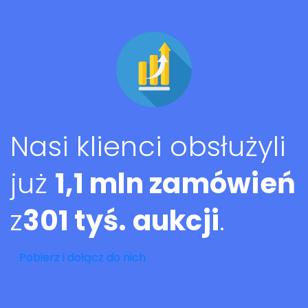
Nasi klienci obsłużyli
już
1,1 mln zamówień
z
301 tyś. aukcji
.
Pobierz i dołącz do nich